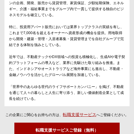
ンの企画、開発、販売から賃貸管理、家賃保証、少額短期保険、エネル
ギー、介護・福祉事業までをグループ内で一貫して提供する独自のビジ
ネスモデルを確立している。
特に、投資用アパート販売においては業界トップクラスの実績を有し、
これまで7,000名を超えるオーナーへ資産形成の機会を提供。用地取得
から開発・建築・管理・入居者募集・賃貸管理までを自社グループで完
結できる体制を強みとしている。
近年では、不動産テックやDX領域への投資も積極化し、生成AIや電子契
約プラットフォームの導入など、業界に先駆けた取り組みを推進。ま
た、インドネシアやオーストラリアなど海外事業にも進出し、不動産・
金融ノウハウを活かしたグローバル展開を加速している。
「世界中のあらゆる世代のライフサポートカンパニー」を掲げ、不動産
を通じて人々の暮らしと人生に寄り添う、新しい価値創造企業として成
長を続けている。
転職支援サービス
この企業にご関心をお持ちの方は、
へご登録ください。
転職支援サービスご登録（無料）