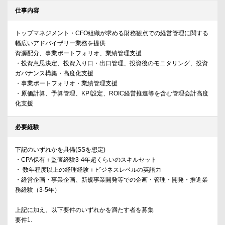
仕事内容
トップマネジメント・CFO組織が求める財務観点での経営管理に関する
幅広いアドバイザリー業務を提供
資源配分、事業ポートフォリオ、業績管理支援
・投資意思決定、投資入り口・出口管理、投資後のモニタリング、投資
ガバナンス構築・高度化支援
・事業ポートフォリオ・業績管理支援
・原価計算、予算管理、KPI設定、ROIC経営推進等を含む管理会計高度
化支援
必要経験
下記のいずれかを具備(SSを想定)
・CPA保有＋監査経験3-4年超くらいのスキルセット
・ 数年程度以上の経理経験＋ビジネスレベルの英語力
・経営企画・事業企画、新規事業開発等での企画・管理・開発・推進業
務経験（3-5年）
上記に加え、以下要件のいずれかを満たす者を募集
要件1.