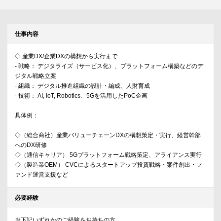
仕事内容
◇ 産業DX/企業DXの構想から実行まで
- 戦略： デジタライズ（サービス化）、プラットフォーム構築などのデ
ジタル戦略立案
- 組織： デジタル推進組織の設計・編成、人財育成
- 技術： AI, IoT, Robotics、5Gを活用したPoC企画
具体例：
◇（総合商社）産業バリューチェーンDXの構想策定・実行、経営幹部
へのDX研修
◇（通信キャリア） 5Gプラットフォーム戦略策定、アライアンス実行
◇（製造業OEM） CVCによるスタートアップ投資戦略・案件創出・フ
ァンド運営支援など
必要経験
※下記いずれかのご経験をお持ちの方