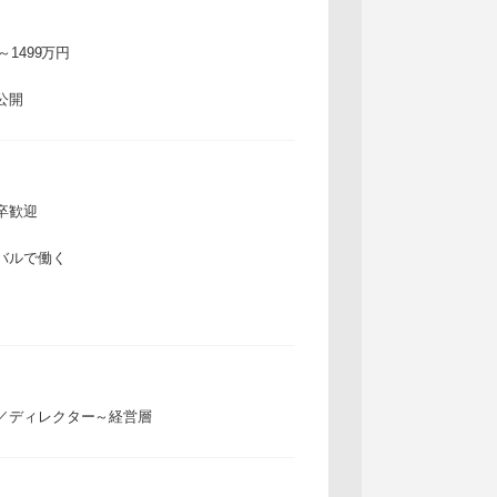
万～1499万円
公開
卒歓迎
バルで働く
／ディレクター～経営層