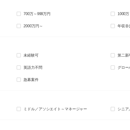
700万～999万円
1000
2000万円～
年収非
未経験可
第二新
英語力不問
グロー
急募案件
ミドル／アソシエイト～マネージャー
シニア