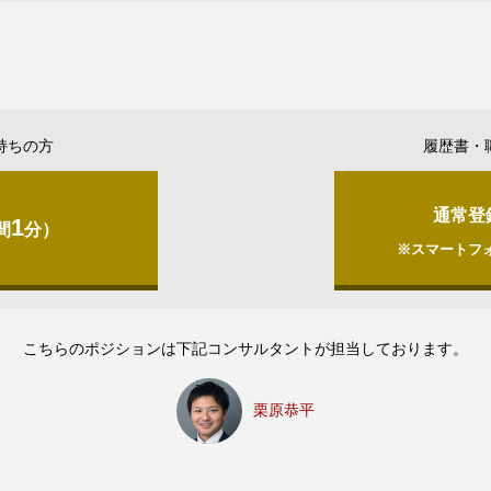
持ちの方
履歴書・
通常登
1
間
分）
※スマートフ
こちらのポジションは下記コンサルタントが担当しております。
栗原恭平