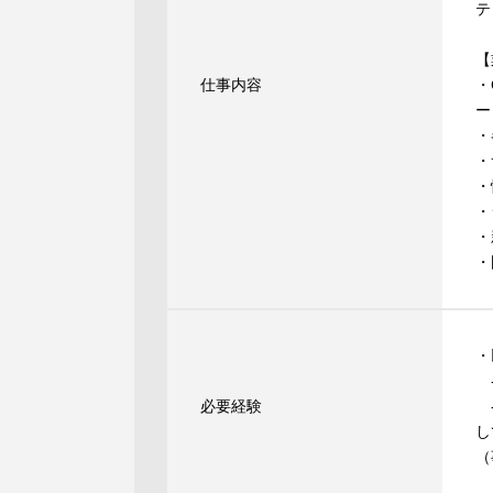
テ
【
仕事内容
・
ー
・
・
・
・
・
・
・
-
必要経験
-
し
（