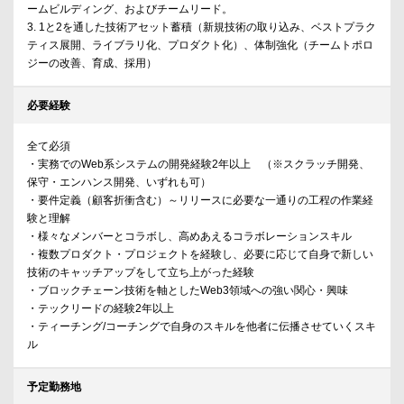
ームビルディング、およびチームリード。
3. 1と2を通した技術アセット蓄積（新規技術の取り込み、ベストプラク
ティス展開、ライブラリ化、プロダクト化）、体制強化（チームトポロ
ジーの改善、育成、採用）
必要経験
全て必須
・実務でのWeb系システムの開発経験2年以上 （※スクラッチ開発、
保守・エンハンス開発、いずれも可）
・要件定義（顧客折衝含む）～リリースに必要な一通りの工程の作業経
験と理解
・様々なメンバーとコラボし、高めあえるコラボレーションスキル
・複数プロダクト・プロジェクトを経験し、必要に応じて自身で新しい
技術のキャッチアップをして立ち上がった経験
・ブロックチェーン技術を軸としたWeb3領域への強い関心・興味
・テックリードの経験2年以上
・ティーチング/コーチングで自身のスキルを他者に伝播させていくスキ
ル
予定勤務地