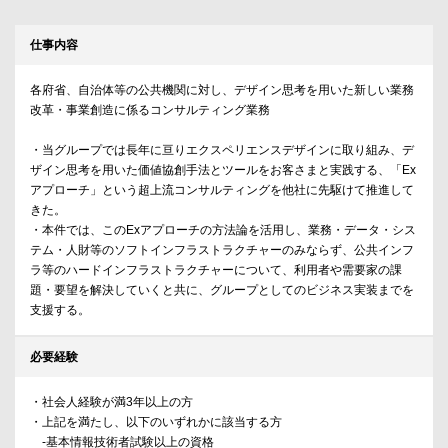
仕事内容
各府省、自治体等の公共機関に対し、デザイン思考を用いた新しい業務
改革・事業創造に係るコンサルティング業務
・当グループでは長年に亘りエクスペリエンスデザインに取り組み、デ
ザイン思考を用いた価値協創手法とツールをお客さまと実践する、「Ex
アプローチ」という超上流コンサルティングを他社に先駆けて推進して
きた。
・本件では、このExアプローチの方法論を活用し、業務・データ・シス
テム・人財等のソフトインフラストラクチャーのみならず、公共インフ
ラ等のハードインフラストラクチャーについて、利用者や需要家の課
題・要望を解決していくと共に、グループとしてのビジネス実装までを
支援する。
必要経験
・社会人経験が満3年以上の方
・上記を満たし、以下のいずれかに該当する方
-基本情報技術者試験以上の資格