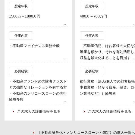
想定年収
想定年収
1500万～1800万円
400万～700万円
仕事内容
仕事内容
・不動産ファイナンス業務全般
「不動産信託」はお客様の大切な
動産を預かり、それを有効活用し
収益を最大化することを目指す、
ても重要な役割を担っています。
・お客様からお預かりした不動産
必要経験
必要経験
大切に管理します。目標は、その
・不動産ファンドの実験者クラスト
銀行業務（法人/個人での顧客折
値を守り、さらに高めることです
との強固なリレーションを有する方
事務業務（預かり資産、融資、ロ
・物件ごとに担当者が決まってお
・不動産のンリコースローンの実行
ン業務など））経験者
り、お客様（ここでは、受託者を
経験多数
頼して不動産を預けてくれた人や
・不動産のンリコースローンのアレ
その代理を務めるアセットマネジ
ンジ経験（不動産ファンドからの依
この求人の詳細情報を見る
この求人の詳細情報を見る
ー）の指示に従って動きます。
頼でシニア～メザニン迄アレンジ）
・お金の流れを管理（例えば、コ
トの支払いや賃料の計上など）し
り、テナント（借りている人や会
【不動産証券化・ノンリコースローン・鑑定】の求人一覧へ