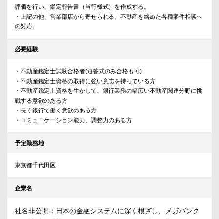
評価を行い、鑑定報告書（当行様式）を作成する。
・上記の他、営業部店から寄せられる、不動産を絡めた各種案件相談へ
の対応。
必要経験
・不動産鑑定士試験合格者(短答式のみ合格も可)
・不動産鑑定士資格の取得に強い意志を持っている方
・不動産鑑定士資格を生かして、銀行業務の幅広い不動産関連分野に挑
戦する意欲のある方
・長く銀行で働く意欲のある方
・コミュニケーション能力、調整力のある方
予定勤務地
東京都千代田区
企業名
社名非公開：日本の金融システムに深く根ざし、メガバンク