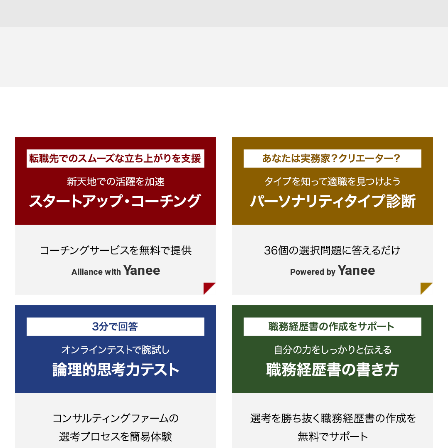
社）との契約を結ぶなど、日々の
務を遂行します。
・この業務は事務の堅確性だけで
く、関わる全ての人との円滑なコ
ュニケーションも重要になります
<不動産信託とは？>
・お客様に代わり不動産の所有者
なり、利益を上げるために専門家
して管理運営するサービスの一つ
す。
・期間ごとに「信託決算」と呼ば
る作業を行い、利益（＝配当）を
客様へ還元します。
・ この過程で会計や簿記のスキ
不動産に関する専門知識・経験を
に付け役立てることができます。
■ポジションの特徴・魅力
・我々が扱う「不動産信託」は不
産証券化において欠かすことので
ないインフラの位置付となってお
り、当行含む大手信託銀行３行を
心にマーケットが形成されていま