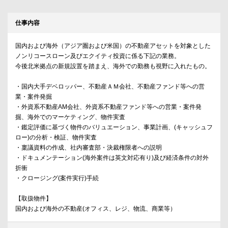
仕事内容
国内および海外（アジア圏および米国）の不動産アセットを対象とした
ノンリコースローン及びエクイティ投資に係る下記の業務。
今後北米拠点の新規設置を踏まえ、海外での勤務も視野に入れたもの。
・国内大手デベロッパー、不動産ＡＭ会社、不動産ファンド等への営
業・案件発掘
・外資系不動産AM会社、外資系不動産ファンド等への営業・案件発
掘、海外でのマーケティング、物件実査
・鑑定評価に基づく物件のバリュエーション、事業計画、(キャッシュフ
ロー)の分析・検証、物件実査
・稟議資料の作成、社内審査部・決裁権限者への説明
・ドキュメンテーション(海外案件は英文対応有り)及び経済条件の対外
折衝
・クロージング(案件実行)手続
【取扱物件】
国内および海外の不動産(オフィス、レジ、物流、商業等）