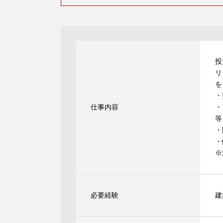
投
リ
を
・
仕事内容
・
等
・
・
※
必要経験
建