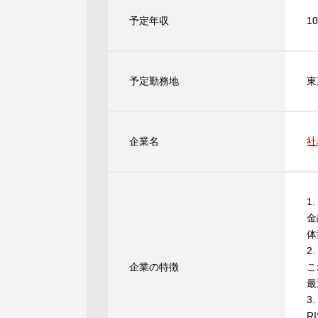
予定年収
1
予定勤務地
東
企業名
社
1
金
体
2
企業の特徴
こ
最
3
R