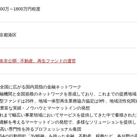
000万～1800万円程度
京都港区
名非公開 : 不動産、再生ファンドの運営
. 全国に広がる国内屈指の金融ネットワーク
融機関と全国規模のネットワークを形成しており、これまでの提携地域
型ファンドは25件、地域一体型再生業務協力協定は9件、地域活性化関
. 豊富な実績・ノウハウとマーケットインの発想
れまで幅広い事業領域においてサービスを提供してきた中で蓄積された
適解を考えるマーケットインの発想で、多様なソリューションを提供し
. 高い専門性を誇るプロフェッショナル集団
ISAの行動指針「3V精神」を持った金融、不動産、税務など、各分野