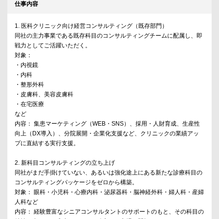
仕事内容
1. 医科クリニック向け経営コンサルティング（既存部門）
同社の主力事業である既存科目のコンサルティングチームに配属し、即
戦力としてご活躍いただく。
対象：
・内視鏡
・内科
・整形外科
・皮膚科、美容皮膚科
・在宅医療
など
内容： 集患マーケティング（WEB・SNS）、採用・人財育成、生産性
向上（DX導入）、分院展開・企業化支援など、クリニックの業績アッ
プに直結する実行支援。
2. 新科目コンサルティングの立ち上げ
同社がまだ手掛けていない、あるいは強化途上にある新たな診療科目の
コンサルティングパッケージをゼロから構築。
対象： 眼科・小児科・心療内科・泌尿器科・脳神経外科・婦人科・産婦
人科など
内容： 経験豊富なシニアコンサルタントのサポートのもと、その科目の