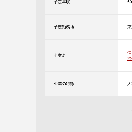
予定年収
6
予定勤務地
東
社
企業名
提
企業の特徴
人