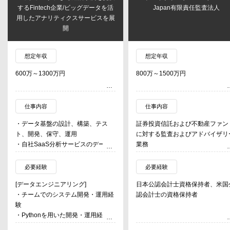
するFintech企業/ビッグデータを活
Japan有限責任監査法人
用したアナリティクスサービスを展
開
想定年収
想定年収
600万～1300万円
800万～1500万円
仕事内容
仕事内容
・データ基盤の設計、構築、テス
証券投資信託および不動産ファン
ト、開発、保守、運用
に対する監査およびアドバイザリ
・自社SaaS分析サービスのデータ
業務
パイプラインの設計、構築、運用
証券投資信託および不動産ファン
・生成AI導入における顧客支援
の運用会社に対する監査およびア
必要経験
必要経験
バイザリー業務
[データエンジニアリング]
日本公認会計士資格保持者、米国
運用会社および信託銀行に対する
・チームでのシステム開発・運用経
認会計士の資格保持者
部統制検証業務およびアドバイザ
験
ー業務
・Pythonを用いた開発・運用経験
・クラウドインフラ開発・運用経験