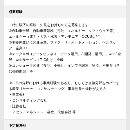
必要経験
・特に以下の経験・知見をお持ちの方を募集します
①自動車全般・自動車新領域（電池、エネルギー、ソフトウェア等）、
エネルギー（電力・ガス・水素・アンモニア・CCUSなど）
②半導体並びに関連産業、ファクトリーオートメーション、ヘルスケ
ア、産業DX
③データ＆AI（データビジネス・データ活用、AI開発・活用）、web3全
般、webサービス（ToC向け）全般
④コンシューマ関連（食品、小売）、インフラ関連（物流、不動産（含
む都市開発）等）
①～④の分野における事業経験のある方、もしくは当該分野をカバーす
る産業リサーチ、コンサルティング、事業開発の経験がある方。
・事業会社
・コンサルティング会社
・証券会社
・アセットマネジメント会社、投信会社 等
予定勤務地