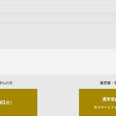
持ちの方
履歴書・
通常登
1
間
分）
※スマートフ