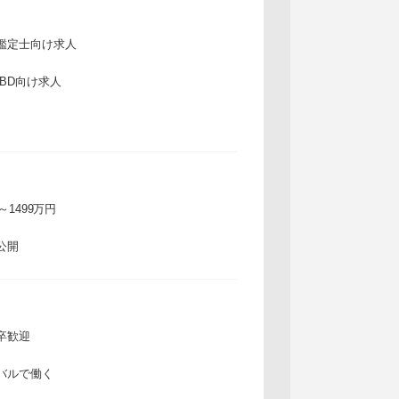
鑑定士向け求人
IBD向け求人
万～1499万円
公開
卒歓迎
バルで働く