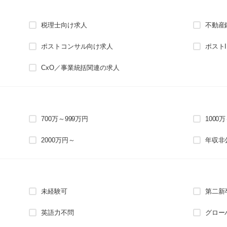
税理士向け求人
不動産
ポストコンサル向け求人
ポスト
CxO／事業統括関連の求人
700万～999万円
1000
2000万円～
年収非
未経験可
第二新
英語力不問
グロー