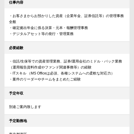
仕事内容
・お客さまからお預かりした資産（企業年金、証券信託等）の管理事務
全般
・確定拠出年金に係る決算・元本・報酬管理事務
・デジタルアセット等の発行・管理業務
必要経験
・信託/生保等での資産管理業務、証券/運用会社のミドル・バック業務
（運用報告資料作成やファンド関連事務等）の経験
・ITスキル （MS Officeは必須、各種システムへの柔軟な対応力）
・案件のリーダーやチームをまとめたご経験
予定年収
別途ご案内致します
予定勤務地