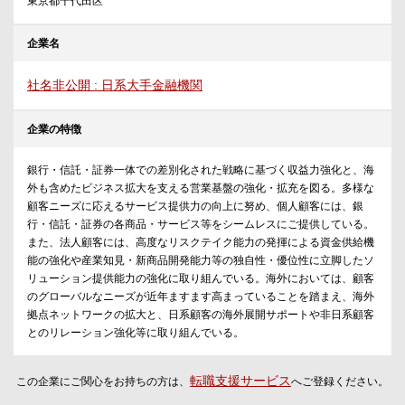
東京都千代田区
企業名
社名非公開 : 日系大手金融機関
企業の特徴
銀行・信託・証券一体での差別化された戦略に基づく収益力強化と、海
外も含めたビジネス拡大を支える営業基盤の強化・拡充を図る。多様な
顧客ニーズに応えるサービス提供力の向上に努め、個人顧客には、銀
行・信託・証券の各商品・サービス等をシームレスにご提供している。
また、法人顧客には、高度なリスクテイク能力の発揮による資金供給機
能の強化や産業知見・新商品開発能力等の独自性・優位性に立脚したソ
リューション提供能力の強化に取り組んでいる。海外においては、顧客
のグローバルなニーズが近年ますます高まっていることを踏まえ、海外
拠点ネットワークの拡大と、日系顧客の海外展開サポートや非日系顧客
とのリレーション強化等に取り組んでいる。
転職支援サービス
この企業にご関心をお持ちの方は、
へご登録ください。