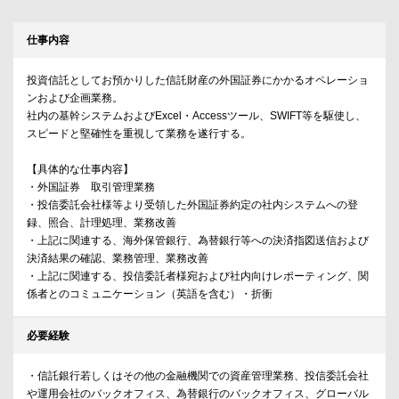
仕事内容
投資信託としてお預かりした信託財産の外国証券にかかるオペレーショ
ンおよび企画業務。
社内の基幹システムおよびExcel・Accessツール、SWIFT等を駆使し、
スピードと堅確性を重視して業務を遂行する。
【具体的な仕事内容】
・外国証券 取引管理業務
・投信委託会社様等より受領した外国証券約定の社内システムへの登
録、照合、計理処理、業務改善
・上記に関連する、海外保管銀行、為替銀行等への決済指図送信および
決済結果の確認、業務管理、業務改善
・上記に関連する、投信委託者様宛および社内向けレポーティング、関
係者とのコミュニケーション（英語を含む）・折衝
必要経験
・信託銀行若しくはその他の金融機関での資産管理業務、投信委託会社
や運用会社のバックオフィス、為替銀行のバックオフィス、グローバル