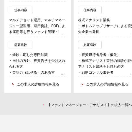
仕事内容
仕事内容
マルチアセット運用、マルチマネー
株式アナリスト業務
ジャー型運用、運用委託、FOFによ
・ボトムアップリサーチによる投
る運用等を行うファンド管理・運営
先企業の発掘
業務
・企業への訪問取材、分析、評価
・ 運用方針に関する事項
・投資先企業の価値向上のための
必要経験
必要経験
・ 運用計画及び運用実施に関する事
マネジメント層とのコミュニケー
・経験に応じた専門知識
・投資銀行出身者（優先）
項
ョン
・当社の方針、投資哲学を受け入れ
・株式アナリスト業務の経験か証
・ 運用指図、運用報告に関する事項
られる方
アナリスト資格をお持ちの方
・ 外部運用会社及び助言会社等のデ
・英語力（話せる）のある方
・戦略コンサル出身者
ューデリジェンス並びに運用のモニ
・MicrosoftのOfficeソフトウエアを
・企業の財務分析や評価が出来る
タリングに関する事項
使いこなせる方
この求人の詳細情報を見る
力をお持ちであること
この求人の詳細情報を見る
・ 投資環境及び投資対象の調査・分
・自ら足を動かして企業訪問を重
析に関する事項
るマインドをお持ちの方
【ファンドマネージャー・アナリスト】の求人一覧へ