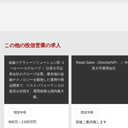
この他の
投信営業
の求人
金融リテラシーソリューション部 ゴ
Retail Sales（Director/VP） ／ 
ールベースグループ ／ 日系大手証
系大手運用会社
券会社のグループ企業。最先端の金
融テクノロジーを駆使した運用や商
品開発で、ベストパフォーマンスの
提供を目指す。運用規模も国内最大
級。
想定年収
想定年収
600万～1100万円
別途ご案内致します