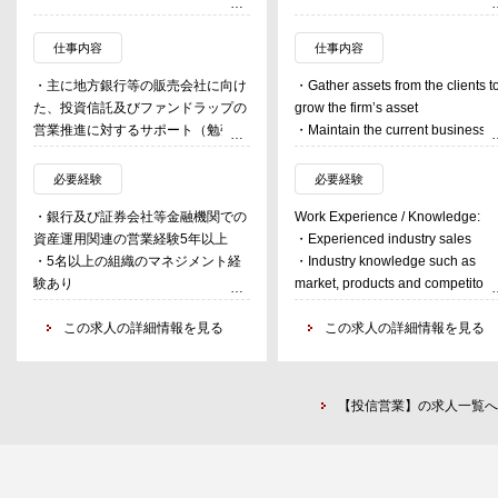
仕事内容
仕事内容
・主に地方銀行等の販売会社に向け
・Gather assets from the clients t
た、投資信託及びファンドラップの
grow the firm’s asset
営業推進に対するサポート（勉強
・Maintain the current business
会・研修等）
・Build further client relationships
・同営業推進に係る研修プログラ
・Continuous deep and strong
必要経験
必要経験
ム・資料、及び提案資料の作成
clients’ coverage
・銀行及び証券会社等金融機関での
Work Experience / Knowledge:
・ゴールベース・アプローチを主軸
・Deliver the firm’s resources to t
資産運用関連の営業経験5年以上
・Experienced industry sales
とした営業スタイルの変革に向けた
clients effectively
・5名以上の組織のマネジメント経
・Industry knowledge such as
推進サポート（勉強会・研修等）
・Understand the Clients’ needs
験あり
market, products and competitors
and meet the clients’ expectation
・MSオフィス（Word・Excel・
・Knowledge on financial
・Contribute to the stronger and
PowerPoint）を使った資料作成スキ
この求人の詳細情報を見る
institutions
この求人の詳細情報を見る
solid team building
ル（一般的なレベルで結構です）
Formal Education:
・Contribute to the junior people’
・プレゼンテーションスキル
・BA and above
educations
・Business level of English writin
【投信営業】の求人一覧へ
and reading
・Basic level of English speaking
and listening