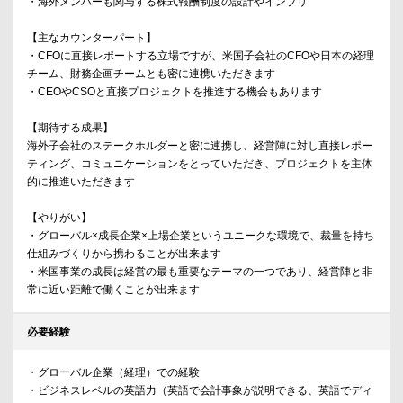
・海外メンバーも関与する株式報酬制度の設計やインプリ
【主なカウンターパート】
・CFOに直接レポートする立場ですが、米国子会社のCFOや日本の経理
チーム、財務企画チームとも密に連携いただきます
・CEOやCSOと直接プロジェクトを推進する機会もあります
【期待する成果】
海外子会社のステークホルダーと密に連携し、経営陣に対し直接レポー
ティング、コミュニケーションをとっていただき、プロジェクトを主体
的に推進いただきます
【やりがい】
・グローバル×成長企業×上場企業というユニークな環境で、裁量を持ち
仕組みづくりから携わることが出来ます
・米国事業の成長は経営の最も重要なテーマの一つであり、経営陣と非
常に近い距離で働くことが出来ます
必要経験
・グローバル企業（経理）での経験
・ビジネスレベルの英語力（英語で会計事象が説明できる、英語でディ