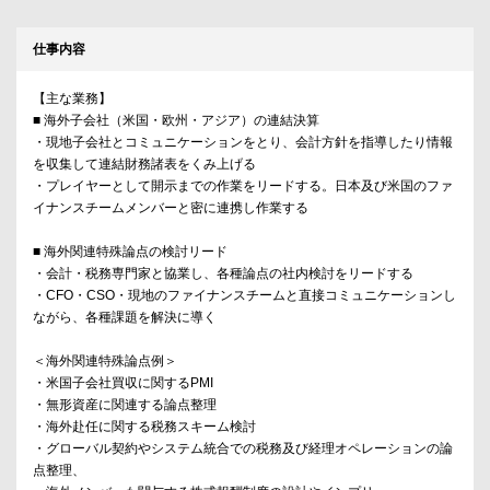
仕事内容
【主な業務】
■ 海外子会社（米国・欧州・アジア）の連結決算
・現地子会社とコミュニケーションをとり、会計方針を指導したり情報
を収集して連結財務諸表をくみ上げる
・プレイヤーとして開示までの作業をリードする。日本及び米国のファ
イナンスチームメンバーと密に連携し作業する
■ 海外関連特殊論点の検討リード
・会計・税務専門家と協業し、各種論点の社内検討をリードする
・CFO・CSO・現地のファイナンスチームと直接コミュニケーションし
ながら、各種課題を解決に導く
＜海外関連特殊論点例＞
・米国子会社買収に関するPMI
・無形資産に関連する論点整理
・海外赴任に関する税務スキーム検討
・グローバル契約やシステム統合での税務及び経理オペレーションの論
点整理、