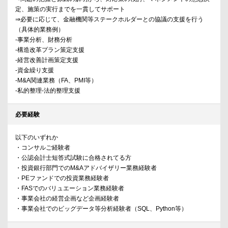
定、施策の実行までを一貫してサポート
⇒必要に応じて、金融機関等ステークホルダーとの協議の支援を行う
（具体的業務例）
-事業分析、財務分析
-構造改革プラン策定支援
-経営改善計画策定支援
-資金繰り支援
-M&A関連業務（FA、PMI等）
-私的整理-法的整理支援
必要経験
以下のいずれか
・コンサルご経験者
・公認会計士短答式試験に合格されてる方
・投資銀行部門でのM&Aアドバイザリー業務経験者
・PEファンドでの投資業務経験者
・FASでのバリュエーション業務経験者
・事業会社の経営企画など企画経験者
・事業会社でのビッグデータ等分析経験者（SQL、Python等）