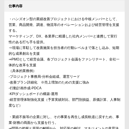
仕事内容
・ハンズオン型の業績改善プロジェクトにおける中核メンバーとして、
営業、商品開発、調達、物流等のオペレーションおよび経営管理を支援
する。
マーケティング、DX、各業界に精通した社内メンバーと連携して実行
性のある打ち手を提供。
⇒現場に常駐して改善施策を担当者の行動レベルまで落とし込み、短期
的な成果創出を支援
⇒PMOとして経営会議、各プロジェクト会議をファシリテート、全社一
体的な改革を支援
（具体的業務例）
-プロジェクト事務局-分科会組成、運営リード
-改善プラン詳細化 ※売上増加のための支援に強み
-行動計画作成-PDCA
-KPIダッシュボードの構築-運用
-経営管理体制強化支援（予算実績対比、部門別損益、原価計算、人事制
度など）
・業績不振等の企業に対し、その事業を再生し成長軌道に戻すため、事
業-財務の両面から支援を行う。
⇒問題の把握と原因の解明から、対応策の検討、マネジメントの意思決