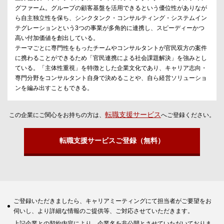
グファーム。グループの顧客基盤を活用できるという優位性がありなが
ら自主独立性を保ち、シンクタンク・コンサルティング・システムイン
テグレーションという3つの事業が多角的に連携し、スピーディーかつ
高い付加価値を創出している。
テーマごとに専門性をもったチームやコンサルタントが官民双方の案件
に携わることができるため「官民連携による社会課題解決」を強みとし
ている。「主体性重視」を特徴とした企業文化であり、キャリア志向・
専門分野をコンサルタント自身で決めることや、自ら経営ソリューショ
ンを編み出すこともできる。
転職支援サービス
この企業にご関心をお持ちの方は、
へご登録ください。
転職支援サービスご登録（無料）
ご登録いただきましたら、キャリアミーティングにて担当者がご要望をお
伺いし、より詳細な情報のご提供等、ご対応させていただきます。
上記企業との契約内容により、企業名を非公開とさせていただいておりま