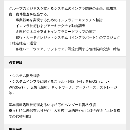
グループのビジネスを支えるシステムのインフラ関連の企画、戦略立
案、案件推進を担当する。
・事業戦略を実現するためのインフラアーキテクチャ検討
・インフラ技術およびアーキテクチャ動向調査
・金融ビジネスを支えるインフラロードマップの策定
・銀行・カードクレジットシステム（インフラパート）のプロジェク
ト推進推進・運営
・各種ハードウェア、ソフトウェア調達に関する包括契約交渉・締結
必要経験
・システム開発経験
・システムインフラに関するスキル・経験（例：各種OS（Linux、
Windows）、仮想化技術、ネットワーク、データベース、ストレージ
等）
基本情報処理技術者あるいは相応のベンダー系資格必須
※入社時は未保有も可だが、入社後可及的速やかに取得必須（上位資格
での代替可能）