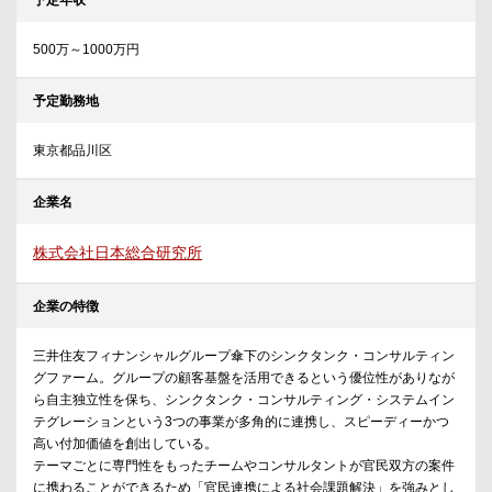
予定年収
500万～1000万円
予定勤務地
東京都品川区
企業名
株式会社日本総合研究所
企業の特徴
三井住友フィナンシャルグループ傘下のシンクタンク・コンサルティン
グファーム。グループの顧客基盤を活用できるという優位性がありなが
ら自主独立性を保ち、シンクタンク・コンサルティング・システムイン
テグレーションという3つの事業が多角的に連携し、スピーディーかつ
高い付加価値を創出している。
テーマごとに専門性をもったチームやコンサルタントが官民双方の案件
に携わることができるため「官民連携による社会課題解決」を強みとし