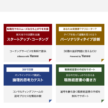
＜その他の必須要件＞
ター（タームシート）作成、ドキ
・ビジネスレベルの英語力（DD
メンテーション等のプロセスをメ
料、契約書等の読解中心）
バー間で分担、もしくは協働して
行。
・上記プロセスのうち、プロフェ
ショナル職として、モデリングを
当いただく。PEファンド等が作
するスポンサーモデル（事業計画
の検証をビジネス/マーケットの
のみならず、財務会計、税務面で
検証も行う。また、当行としての
説検証、リスク分析結果を基に、
行ベースシナリオ、ストレスシナ
オの作成を行う。
・尚、案件毎のKPIやリスクの洗
出し/顕在化の可能性の判断、マ
ットシナリオ等のモデルの前提条
やパラメーターとなる事象につい
は、チームメンバーと協働して最
結論を導き、モデルに反映いただ
く。加えて、モデル作成過程の分
内容（ビジネス、マーケット、財
務・税務等）について、稟議記述