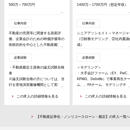
500万～700万円
1400万～1700万円（想定年収）
仕事内容
仕事内容
不動産の売買等に関連する資産評
シニアアソシエイト～マネージャ
価、企業会計のための時価評価等の
（①財務モデリング、②社内稟議
依頼目的を中心とした不動産鑑定評
成）
価書等の作成を行う。
・シニアローンに加え、メザニン
鑑定士として幅広く多くの経験を積
ーン、優先株式、HoldCoファイ
必要経験
必要経験
みたい方にマッチした業務であり、
ンスを当行単独、あるいはメガバ
・不動産鑑定士資格の論文試験合格
＜モデリング＞
受託している案件はオフィスビル、
ク等と協調して組成。
者
・大手会計ファーム（EY、PwC
工場、ホテル、ゴルフ場やマンショ
・案件の難易度やスケジュールに
※論文試験合格の方については、当
KPMG、Deloitte）で事業再生チ
ン等の収益用不動産を中心に、対応
よりますが、当行は常にアレンジ
行を実地演習履修機関として実務修
ム、、FAチーム、モデリングチー
地域も全国をカバーしている。
ーステイタスを志向していますの
習を申込いただく。
の何れかに3年以上所属し、多数
同部署で専門性の高い人材として成
で、各ディール毎に2～4名（含む
この求人の詳細情報を見る
モデリング実務担当経験者。
この求人の詳細情報を見る
長し、将来的には銀行内の他不動産
ネージャークラスのディールヘッ
関連セクション（ＣＲＥ戦略業務セ
1名）でチームを編成。
＜財務会計の知識＞
クション、アセットファイナンス業
・ファイナンスインディケーショ
・公認会計士、税理士等の有資格
務セクション等）へのキャリア展開
作成、DD資料分析（ビジネス、
【不動産証券化・ノンリコースローン・鑑定】の求人一覧へ
については、待遇面で優遇。
の可能性も見込める。
務・会計、法務等）、モデリング
社内稟議書作成、コミットメント