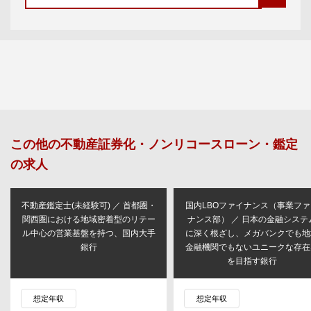
この他の
不動産証券化・ノンリコースローン・鑑定
の求人
不動産鑑定士(未経験可) ／ 首都圏・
国内LBOファイナンス（事業ファ
関西圏における地域密着型のリテー
ナンス部） ／ 日本の金融システ
ル中心の営業基盤を持つ、国内大手
に深く根ざし、メガバンクでも地
銀行
金融機関でもないユニークな存在
を目指す銀行
想定年収
想定年収