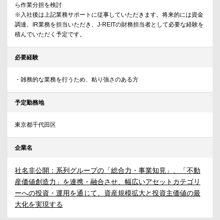
ら作業分担を検討
※入社後は上記業務サポートに従事していただきます。将来的には資金
調達、IR業務を担当いただき、J-REITの財務担当者として必要な経験を
積んでいただく予定です。
必要経験
・雑務的な業務を行うため、粘り強さのある方
予定勤務地
東京都千代田区
企業名
社名非公開：系列グループの「総合力・事業知見」、「不動
産価値創造力」を連携・融合させ、幅広いアセットカテゴリ
ーへの投資・運用を通じて、資産規模拡大と投資主価値の最
大化を実現する