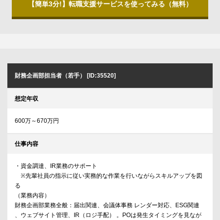
【簡単3分!】転職支援サービスを使ってみる（無料）
財務企画部担当者（若手） [ID:35520]
想定年収
600万～670万円
仕事内容
・資金調達、IR業務のサポート
※先輩社員の指示に従い実務的な作業を行いながらスキルアップを図
る
（業務内容）
財務企画部業務全般：届出関連、会議体事務 レンダー対応、ESG関連
、ウェブサイト管理、IR（ロジ手配） 。POは発生タイミングを見なが