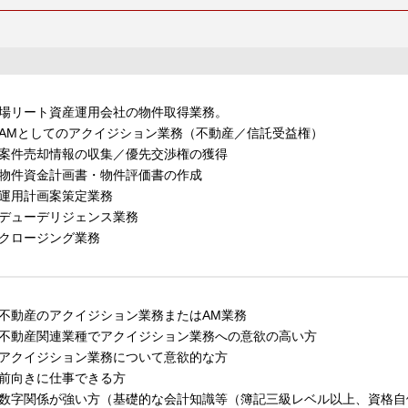
場リート資産運用会社の物件取得業務。
AMとしてのアクイジション業務（不動産／信託受益権）
案件売却情報の収集／優先交渉権の獲得
物件資金計画書・物件評価書の作成
運用計画案策定業務
デューデリジェンス業務
クロージング業務
不動産のアクイジション業務またはAM業務
不動産関連業種でアクイジション業務への意欲の高い方
アクイジション業務について意欲的な方
前向きに仕事できる方
数字関係が強い方（基礎的な会計知識等（簿記三級レベル以上、資格自