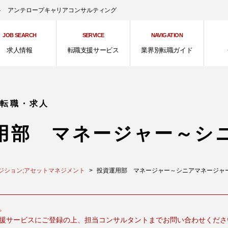
ント アンテロープキャリアコンサルティング
JOB SEARCH
SERVICE
NAVIGATION
求人情報
転職支援サービス
業界別転職ガイド
の転職・求人
用部 マネージャー～シ
ジション;アセットマネジメント
投資運用部 マネージャー～シニアマネージャー [ID
。
援サービスにご登録の上、担当コンサルタントまでお問い合わせくださ