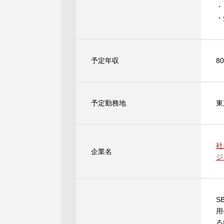
・
・
予定年収
8
予定勤務地
東
社
企業名
ジ
S
用
る