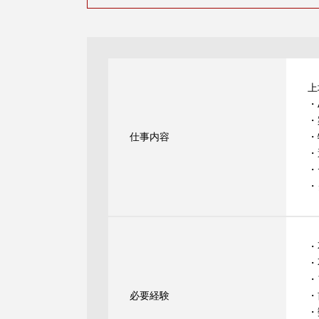
上
・
・
仕事内容
・
・
・
・
・
・
・
必要経験
・
・