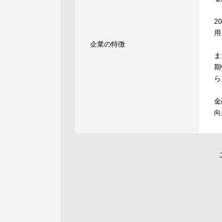
2
用
企業の特徴
ま
期
ら
金
向