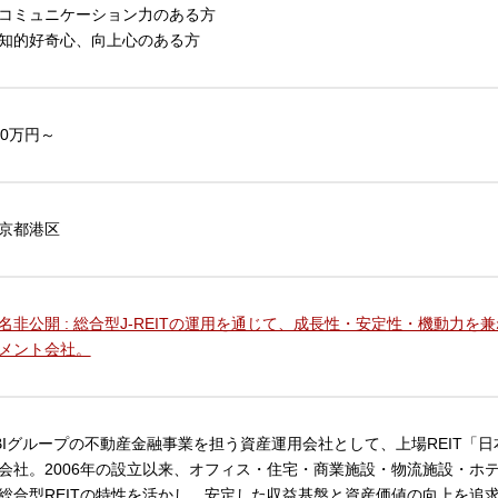
コミュニケーション力のある方
知的好奇心、向上心のある方
00万円～
京都港区
名非公開 : 総合型J-REITの運用を通じて、成長性・安定性・機動力
メント会社。
BIグループの不動産金融事業を担う資産運用会社として、上場REIT「日
会社。2006年の設立以来、オフィス・住宅・商業施設・物流施設・ホ
総合型REITの特性を活かし、安定した収益基盤と資産価値の向上を追