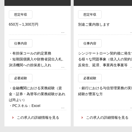
想定年収
想定年収
650万～1,300万円
別途ご案内致します
仕事内容
仕事内容
・有担保コールの約定業務
シンジケートローン契約後に発生
・短期国債購入や財務省貸出入札、
る様々な問題事象（借入人の契約
決済機関への担保差し入れ
反発生、延滞、事業再生事案等）
・1線でのリスク管理
対して、シンジケートローン取引
・運用業務強化に向けた対応
正常化させて継続できるように参
必要経験
必要経験
金融機関の代理人（エージェント
・金融機関における実務経験（資
・銀行における与信管理業務の実
として解決策の提案や諸調整を行
金・証券・為替等の業務経験があれ
経験が豊富な方
う業務
ば尚よい）
・PCスキル：Excel
・問題事象が発生した場合に、取
支店や与信所管部と連携し、その
この求人の詳細情報を見る
この求人の詳細情報を見る
の見通しや当行の与信方針を把握
・その方針に対する最適なソリュ
ションを検討し、関係当事者にオ