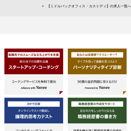
ダーメイド型の提案を行ない、エ
【ミドルバックオフィス・カストディ】の求人一覧へ
ジェントとして必要な手続を実施
・ソリューションとして、意思確
認、アメンド(契約変更)、リスケ
ュールのほか、事業再生事案等で
債務者代理人との調整等、多岐に
たる。
・高度な事案においては、弁護士
交えてリーガルリスクの論点を整
し、当行、借入人、参加金融機関
資家の全体最適となるベストソリ
ーションを提供。