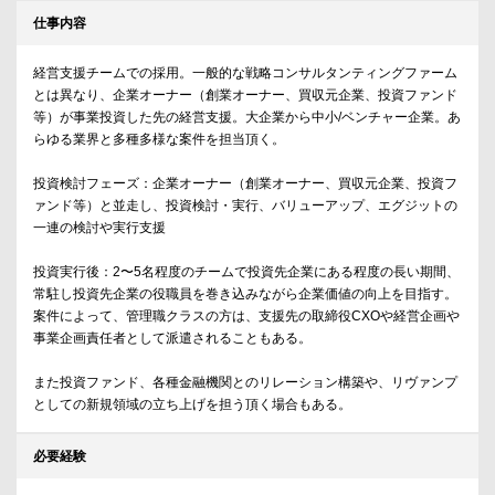
仕事内容
経営支援チームでの採用。一般的な戦略コンサルタンティングファーム
とは異なり、企業オーナー（創業オーナー、買収元企業、投資ファンド
等）が事業投資した先の経営支援。大企業から中小/ベンチャー企業。あ
らゆる業界と多種多様な案件を担当頂く。
投資検討フェーズ：企業オーナー（創業オーナー、買収元企業、投資フ
ァンド等）と並走し、投資検討・実行、バリューアップ、エグジットの
一連の検討や実行支援
投資実行後：2〜5名程度のチームで投資先企業にある程度の長い期間、
常駐し投資先企業の役職員を巻き込みながら企業価値の向上を目指す。
案件によって、管理職クラスの方は、支援先の取締役CXOや経営企画や
事業企画責任者として派遣されることもある。
また投資ファンド、各種金融機関とのリレーション構築や、リヴァンプ
としての新規領域の立ち上げを担う頂く場合もある。
必要経験