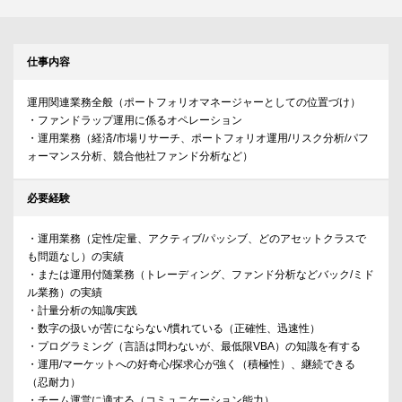
仕事内容
運用関連業務全般（ポートフォリオマネージャーとしての位置づけ）
・ファンドラップ運用に係るオペレーション
・運用業務（経済/市場リサーチ、ポートフォリオ運用/リスク分析/パフ
ォーマンス分析、競合他社ファンド分析など）
必要経験
・運用業務（定性/定量、アクティブ/パッシブ、どのアセットクラスで
も問題なし）の実績
・または運用付随業務（トレーディング、ファンド分析などバック/ミド
ル業務）の実績
・計量分析の知識/実践
・数字の扱いが苦にならない/慣れている（正確性、迅速性）
・プログラミング（言語は問わないが、最低限VBA）の知識を有する
・運用/マーケットへの好奇心/探求心が強く（積極性）、継続できる
（忍耐力）
・チーム運営に適する（コミュニケーション能力）