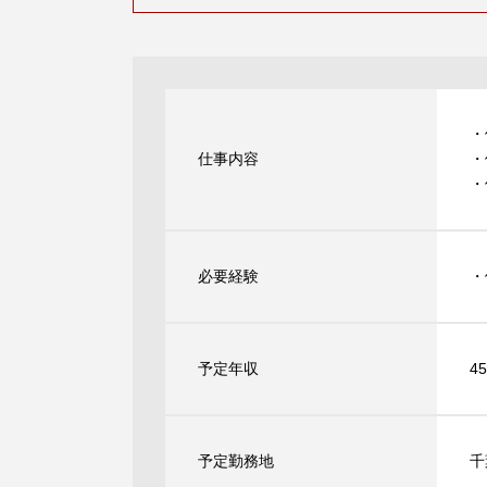
・
仕事内容
・
・
必要経験
・
予定年収
4
予定勤務地
千