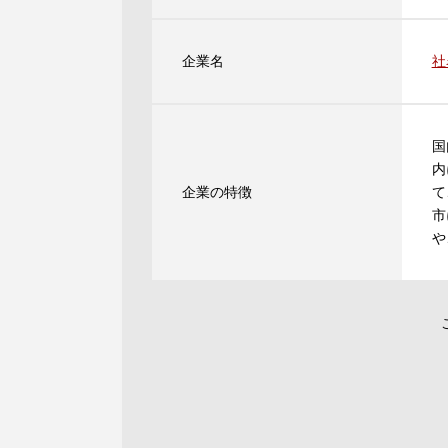
企業名
社
国
内
企業の特徴
て
市
や