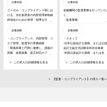
仕事内容
仕事内容
リーガル・コンプライアンス部にお
金融機関の監査業務を行っていた
ける、当社各部室の内部管理体制維
く。
持強化のための管理・指導を行うグ
・監査業務
ループの一員として、コンプライア
- 法定監査業務
ンスリスク・オペレーショナルリス
- 財務諸表監査（日本、米国基
必要経験
必要経験
ク・コンダクトリスクに関する各種
及びIFRS等に基づく）
・コンプライアンス、内部管理、リ
・スタッフ
研修・面談の実施のほか、各部室に
- ファンド監査
スク管理、監査等の実務経験
-日本公認会計士資格、または公
よる自主点検の支援、各部室の
- 内部統制監査
・関係部署と円滑に連携し、課題の
会計士論文式試験全科目合格者
RCSAのレビュー等に取り組んでい
- IFRS関連業務
把握、改善提案、是正対応のフォロ
-米国公認会計士資格、または全
ただく。またオペレーショナルリス
・IPO（株式公開）業務
ーアップを推進できるコミュニケー
目合格者
ク事象に関し、初動対応から経緯書
- 金融商品取引法に準ずる監査
ション力
この求人の詳細情報を見る
-論理的な思考力、コミュニケー
この求人の詳細情報を見る
作成、再発防止策の策定とフォロー
・その他関連証明業務
・報告書、モニタリング結果、社内
ョン能力のある方
アップまで主導し、必要に応じて規
資料等を正確かつ論理的に作成でき
制当局や外部専門家と連携して対応
る文書作成能力
・シニア
していただく。
【監査・コンプライアンス】の求人一覧へ
・高い倫理観と責任感を持ち、独立
-登録公認会計士（日本・US等）
した視点で業務を遂行できること
-監査法人、会計事務所等での監
査・会計実務経験者が望ましい
-論理的な思考力、コミュニケー
ョン能力のある方