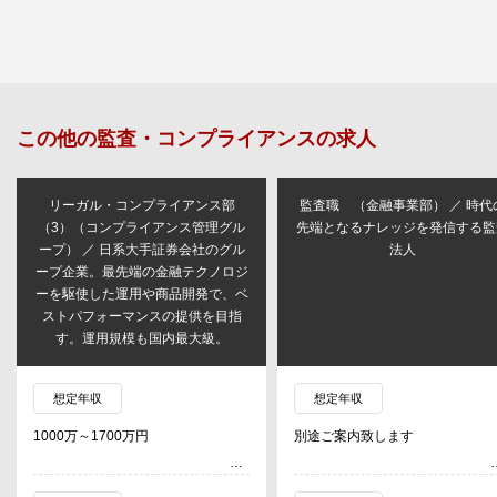
この他の
監査・コンプライアンス
の求人
リーガル・コンプライアンス部
監査職 （金融事業部） ／ 時代
（3）（コンプライアンス管理グル
先端となるナレッジを発信する監
ープ） ／ 日系大手証券会社のグル
法人
ープ企業。最先端の金融テクノロジ
ーを駆使した運用や商品開発で、ベ
ストパフォーマンスの提供を目指
す。運用規模も国内最大級。
想定年収
想定年収
1000万～1700万円
別途ご案内致します