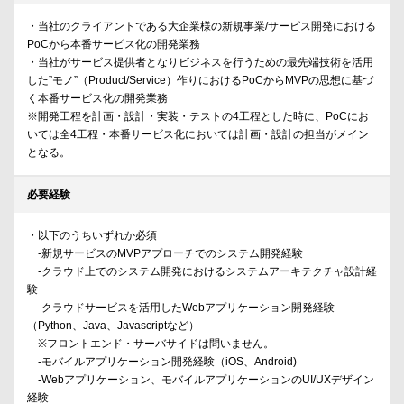
・当社のクライアントである大企業様の新規事業/サービス開発における
PoCから本番サービス化の開発業務
・当社がサービス提供者となりビジネスを行うための最先端技術を活用
した”モノ”（Product/Service）作りにおけるPoCからMVPの思想に基づ
く本番サービス化の開発業務
※開発工程を計画・設計・実装・テストの4工程とした時に、PoCにお
いては全4工程・本番サービス化においては計画・設計の担当がメイン
となる。
必要経験
・以下のうちいずれか必須
-新規サービスのMVPアプローチでのシステム開発経験
-クラウド上でのシステム開発におけるシステムアーキテクチャ設計経
験
-クラウドサービスを活用したWebアプリケーション開発経験
（Python、Java、Javascriptなど）
※フロントエンド・サーバサイドは問いません。
-モバイルアプリケーション開発経験（iOS、Android)
-Webアプリケーション、モバイルアプリケーションのUI/UXデザイン
経験