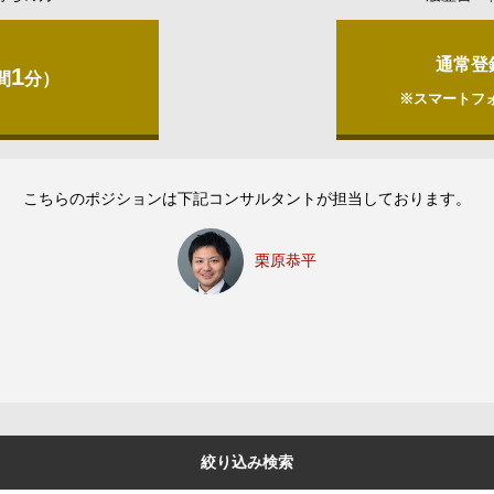
通常登
1
間
分）
※スマートフ
こちらのポジションは下記コンサルタントが担当しております。
栗原恭平
絞り込み検索