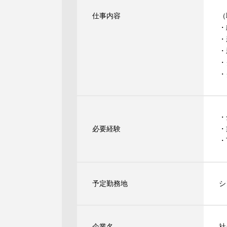
仕事内容
（
・
・
・
・
・
・
必要経験
・
・
予定勤務地
シ
企業名
社