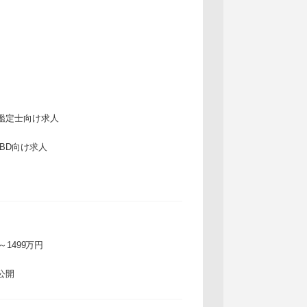
鑑定士向け求人
IBD向け求人
万～1499万円
公開