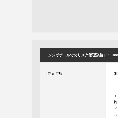
シンガポールでのリスク管理業務 [ID:3660
想定年収
別
１
施
２
し