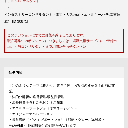
ト;ERPコンサルタント
インダストリーコンサルタント（電力・ガス,石油・エネルギー,化学,素材領
域） [ID:36875]
このポジションはすでに募集を終了しております。
現在募集中のポジションにつきましては、転職支援サービスにご登録の
上、担当コンサルタントまでお問い合わせください。
仕事内容
下記のようなテーマに携わり、業界全体、お客様の変革を全面的に支
援。
・法的分離後の経営管理/収益性管理
・海外投資を含む新規ビジネス創出
・エネルギーポートフォリオマネージメント
・カスタマーオペレーション
・経営戦略（ビジョン/ポートフォリオ戦略・グローバル戦略・
M&A/PMI・HR戦略等）の戦略から実行まで