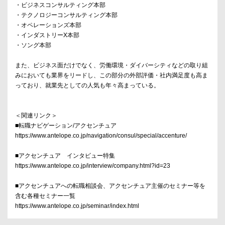
・ビジネスコンサルティング本部
・テクノロジーコンサルティング本部
・オペレーションズ本部
・インダストリーX本部
・ソング本部
また、ビジネス面だけでなく、労働環境・ダイバーシティなどの取り組
みにおいても業界をリードし、この部分の外部評価・社内満足度も高ま
っており、就業先としての人気も年々高まっている。
＜関連リンク＞
■転職ナビゲーション/アクセンチュア
https://www.antelope.co.jp/navigation/consul/special/accenture/
■アクセンチュア インタビュー特集
https://www.antelope.co.jp/interview/company.html?id=23
■アクセンチュアへの転職相談会、アクセンチュア主催のセミナー等を
含む各種セミナー一覧
https://www.antelope.co.jp/seminar/index.html