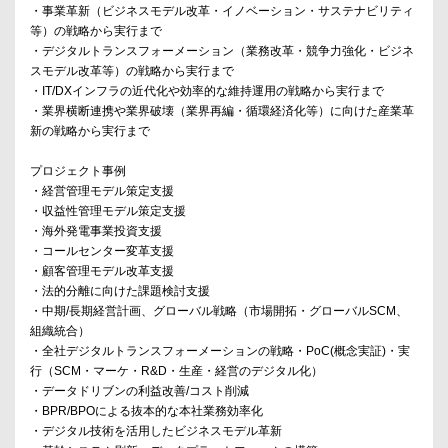
・事業革新（ビジネスモデル改革・イノベーション・サステナビリティ
等）の戦略から実行まで
・デジタルトランスフォーメーション（業務改革・競争力強化・ビジネ
スモデル改革等）の戦略から実行まで
・IT/DXインフラの近代化や効率的な維持運用の戦略から実行まで
・業界横断連携や業界破壊（業界再編・循環経済化等）に向けた産業革
新の戦略から実行まで
プロジェクト事例
・経営管理モデル策定支援
・収益性管理モデル策定支援
・海外発電事業投資支援
・コールセンター変革支援
・顧客管理モデル改革支援
・法的分離に向けた課題検討支援
・中期/長期経営計画、グローバル戦略（市場開拓・グローバルSCM、
組織統合）
・全社デジタルトランスフォーメーションの戦略・PoC(概念実証)・実
行（SCM・マーケ・R&D・生産・経営のデジタル化）
・データドリブンの利益改善/コスト削減
・BPR/BPOによる抜本的な本社業務効率化
・デジタル技術を活用したビジネスモデル革新