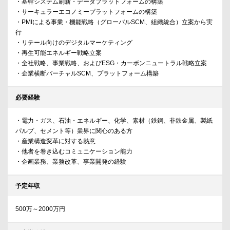
・基幹システム刷新・データプラットフォームの構築
・サーキュラーエコノミープラットフォームの構築
・PMIによる事業・機能戦略（グローバルSCM、組織統合）立案から実
行
・リテール向けのデジタルマーケティング
・再生可能エネルギー戦略立案
・全社戦略、事業戦略、およびESG・カーボンニュートラル戦略立案
・企業横断バーチャルSCM、プラットフォーム構築
必要経験
・電力・ガス、石油・エネルギー、化学、素材（鉄鋼、非鉄金属、製紙
パルプ、セメント等）業界に関心のある方
・産業構造変革に対する熱意
・他者を巻き込むコミュニケーション能力
・企画業務、業務改革、事業開発の経験
予定年収
500万～2000万円