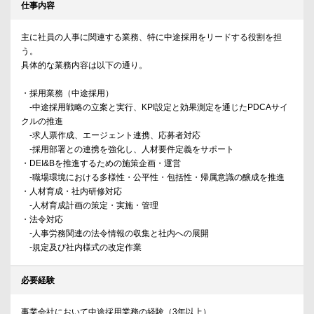
仕事内容
主に社員の人事に関連する業務、特に中途採用をリードする役割を担
う。
具体的な業務内容は以下の通り。
・採用業務（中途採用）
-中途採用戦略の立案と実行、KPI設定と効果測定を通じたPDCAサイ
クルの推進
-求人票作成、エージェント連携、応募者対応
-採用部署との連携を強化し、人材要件定義をサポート
・DEI&Bを推進するための施策企画・運営
-職場環境における多様性・公平性・包括性・帰属意識の醸成を推進
・人材育成・社内研修対応
-人材育成計画の策定・実施・管理
・法令対応
-人事労務関連の法令情報の収集と社内への展開
-規定及び社内様式の改定作業
必要経験
事業会社において中途採用業務の経験（3年以上）