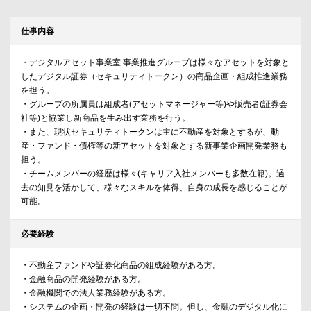
仕事内容
・デジタルアセット事業室 事業推進グループは様々なアセットを対象と
したデジタル証券（セキュリティトークン）の商品企画・組成推進業務
を担う。
・グループの所属員は組成者(アセットマネージャー等)や販売者(証券会
社等)と協業し新商品を生み出す業務を行う。
・また、現状セキュリティトークンは主に不動産を対象とするが、動
産・ファンド・債権等の新アセットを対象とする新事業企画開発業務も
担う。
・チームメンバーの経歴は様々(キャリア入社メンバーも多数在籍)。過
去の知見を活かして、様々なスキルを体得、自身の成長を感じることが
可能。
必要経験
・不動産ファンドや証券化商品の組成経験がある方。
・金融商品の開発経験がある方。
・金融機関での法人業務経験がある方。
・システムの企画・開発の経験は一切不問。但し、金融のデジタル化に