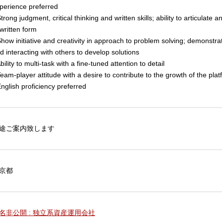
perience preferred
Strong judgment, critical thinking and written skills; ability to articulate 
 written form
Show initiative and creativity in approach to problem solving; demonstr
d interacting with others to develop solutions
Ability to multi-task with a fine-tuned attention to detail
Team-player attitude with a desire to contribute to the growth of the pla
English proficiency preferred
途ご案内致します
京都
名非公開 : 独立系資産運用会社