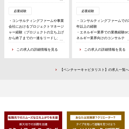
ード
ベーション/アクセラレータープ
・自治体を対象に、スタートアッ
ラムの企画・実行
必要経験
必要経験
プ×地域企業による地方創生・産業
・弊社の新事業やサービスの開発
・コンサルティングファームや事業
・コンサルティングファームでの
振興、社会課題を目指したアクセラ
既存サービスの改良開発
会社におけるプロジェクトマネージ
年以上の経験
レータープログラム
・プロジェクト統括として社内チ
ャー経験（プロジェクトの立ち上げ
・エネルギー業界での業務経験or
・大学、高等専門学校を対象にし
ムを形成しプロジェクトをディレ
から終了までの一連をリードした経
ネルギー業界向けのコンサルティ
た研究シーズの事業化に向けた伴走
ション
験）
グ支援のご経験があられる方
支援プロジェクト
・自社組織開発や人材育成・採用
・スタートアップエコシステムや、
この求人の詳細情報を見る
この求人の詳細情報を見る
・イノベーション・エコシステム
社会課題解決における強い興味・関
の発展に向けた、中央省庁、関係機
お任せしたいこと
心
関に向けた政策提言、研究会の企画
・クライアントに対するアカウン
・未知の領域、自ら社会の将来像を
運営などに関わる
マネジメント全般や個別のプロジ
【ベンチャーキャピタリスト】の求人一覧へ
描き実現することに対するチャレン
クトマネジメント
ジ精神
■業務内容
・エネルギー業界でのケイパビリ
・プロジェクトの立ち上げに向けた
ィ強化に向けた組織構築や採用活
初期仮説の構築、論点設計、スケジ
・各種サービス開発 等
ュール、マイルストン策定
・プロジェクトの進捗・課題管理、
実際のPJ例
クライアントミーティングのファシ
・新規事業戦略の策定支援
リテーション
・新規事業推進に向けた組織変革
・プロジェクトメンバーのマネジメ
援
ント、育成
・新規事業推進に向けた人材戦略