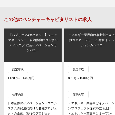
この他の
ベンチャーキャピタリスト
の求人
【パブリック&ガバメント】シニア
エネルギー業界向け事業創出＆Po
マネージャー 自治体向けコンサル
推進マネージャー ／ 総合イノベ
ティング ／ 総合イノベーションカ
ションカンパニー
ンパニー
想定年収
想定年収
1120万～1440万円
800万～1000万円
仕事内容
仕事内容
日本全体のイノベーション・エコシ
・エネルギー業界向けイノベーシ
ステムの発展に向けた各種プロジェ
ンプロジェクト提案や立ち上げ
クトの企画、実行のプロジェクトリ
・エネルギー業界向けオープンイ