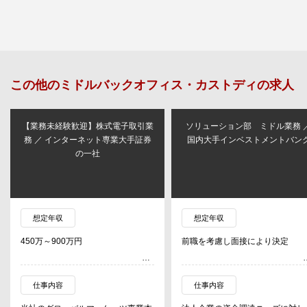
この他の
ミドルバックオフィス・カストディ
の求人
【業務未経験歓迎】株式電子取引業
ソリューション部 ミドル業務 
務 ／ インターネット専業大手証券
国内大手インベストメントバン
の一社
想定年収
想定年収
450万～900万円
前職を考慮し面接により決定
仕事内容
仕事内容