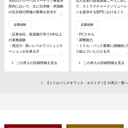
当社のグローバルマーケッツ事業本
法人企業の資金調達ニーズに対し
部内において、主に日本株・米国株
て、ストラクチャードソリューシ
の注文執行関連の業務を担当する。
ンを提供する部門におけるミドル
【主な業務内容】
バック業務全般
・日本株注文執行に関する業務
必要経験
必要経験
- SOR、ダークプールの管理
・証券会社、投資銀行等で1年以上
・PCスキル
- PTS業者、システムベンダーの窓
の実務経験
・調整能力
口
・英語力 - 高いレベルでコミュニケ
・ミドル・バック業務に積極的に
- トラブルシューティング
ーションが出来る方
り組んでいただける方
・米国株注文執行に関する業務
- 執行ブローカーの窓口
この求人の詳細情報を見る
この求人の詳細情報を見る
- 取引モニタリング
- トラブルシューティング
・データ取得に関わる業務
- SQLを使ったデータ取得
【ミドルバックオフィス・カストディ】の求人一覧へ
・株式執行関連プロジェクトのサポ
ート、プレゼンテーション資料等の
作成業務