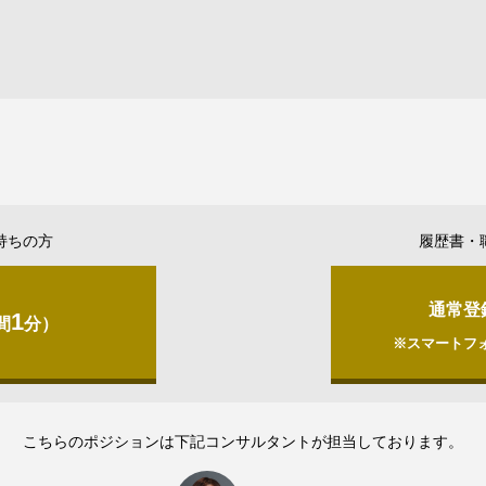
持ちの方
履歴書・
通常登
1
間
分）
※スマートフ
こちらのポジションは下記コンサルタントが担当しております。