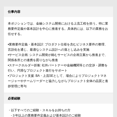
仕事内容
本ポジションでは、金融システム開発における上流工程を担う。特に業
務要件定義や基本設計を中心に推進する。具体的には、以下の業務をお
任せする。
•業務要件定義・基本設計: プロダクト仕様を含むビジネス要件の整理、
言語化を通じ、最適なシステム設計への落とし込みを実施
•サービス企画: システム開発が絡むサービスの企画立案から推進まで、
関係各所との連携を図りながら推進
•ステークホルダー折衝: 社外パートナーや金融機関等との交渉・調整を
行い、円滑なプロジェクト進行をサポート
•プロジェクト支援: BA・上流SEとして、場合によりプロジェクトマネ
ージャーやチームリーダーと協力しながらプロジェクト全体の品質と進
捗管理に寄与
必要経験
・以下すべてのご経験・スキルをお持ちの方
-３年以上の業務要件定義および基本設計のご経験