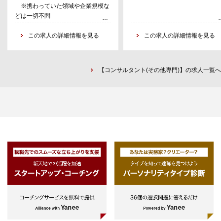
※携わっていた領域や企業規模な
・産学連携等プロジェクトを推進す
・収益売買の営業コンサルティン
どは一切不問
る大学・パートナー企業を対象とし
・生産性向上コンサルティング
※新規事業・新産業創出に関心を
た産学連携・スタートアップアドバ
・採用コンサルティング
お持ちの方歓迎
この求人の詳細情報を見る
この求人の詳細情報を見る
イザー 等
・人財育成コンサルティング
※上記テーマに関しての知見は現
などを行う。
時点では問わず。コンサルティング
主には以下のようなテーマの業務を
（上記すべてではなく、ご経験に
ファームで培った、課題解決能力や
予定
づき得意領域より実施）
【コンサルタント(その他専門)】の求人一覧へ
ロジカルシンキング、アウトプット
・国・自治体における新産業創出施
のスキルがあれば十分にキャッチア
策立案・実行
ップが可能。上記テーマ例に関心が
・民間企業における事業計画・中期
あり、この領域での専門性を高めて
経営計画策定
いきたいという志向をお持ちの方を
・スタートアップのビジネスモデル
歓迎。
策定・各種伴走支援
・産学連携等プロジェクトの促進支
・日本語…ビジネスレベル(日本語
援
能力検定1級相当)以上
・M&A、ベンチャー投資
・グローバル展開支援
・その他ビジネスプロデュース全般