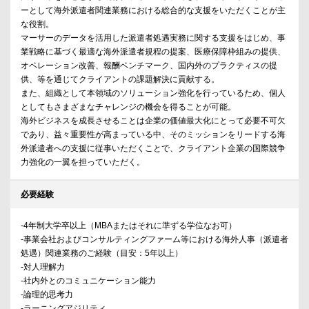
ーとして海外派遣者関連業務における総合的な支援をいただくことが主
な役割。
マーサーのデータを活用した派遣者処遇実務に関する支援をはじめ、事
業戦略に基づく最適な海外派遣者規程の提案、医療保障枠組みの提供、
オペレーション改善、報酬ベンチマーク、国内外のプラクティスの提
供、等を通じてクライアントの課題解決に貢献する。
また、組織として本領域のソリューション強化を行っているため、個人
としてもさまざまなチャレンジの機会を得ることが可能。
海外ビジネスを成長させることは企業の価値最大化にとって必要不可欠
であり、益々重要性が高まっている中、そのミッションをリードする海
外派遣者への支援に従事いただくことで、クライアント企業の国際競争
力強化の一翼を担っていただく。
必要経験
-4年制大学卒以上（MBAまたはそれに準ずる学位なお可）
-事業会社およびコンサルティングファーム等における海外人事（派遣者
処遇）関連業務のご経験（目安：5年以上）
-対人理解力
-社内外とのコミュニケーション能力
-論理的思考力
-ラーニングアジリティ