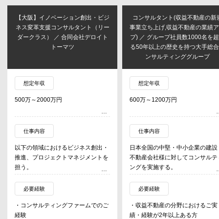
【大阪】イノベーション創出・ビジ
コンサルタント(収益不動産の新
ネス変革支援コンサルタント（リー
事業立ち上げ,収益不動産の業績
ダークラス） ／ 合同会社デロイト
プ) ／ グループ社員数1000名を
トーマツ
る50年以上の歴史を持つ大手総
ンサルティンググループ
想定年収
想定年収
500万～2000万円
600万～1200万円
仕事内容
仕事内容
以下の領域におけるビジネス創出・
日本全国の中堅・中小企業の建設
推進、プロジェクトマネジメントを
不動産会社様に対してコンサルテ
担う。
ングを実施する。
・国・自治体における新産業創出に
主に、
関するコンサルティング業務全般
・収益不動産の事業の立ち上げ
必要経験
必要経験
・民間企業の変革・成長に関する新
・土地・物件の仕入れ営業コンサ
・コンサルティングファームでのご
・収益不動産の分野におけるご実
規事業開発コンサルティング業務全
ティング
経験
績・経験が2年以上ある方
般
・集客コンサルティング