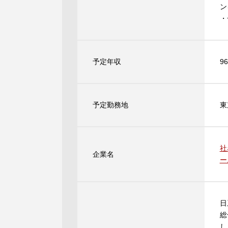
ン
・
予定年収
9
予定勤務地
東
社
企業名
ー
日
総
し