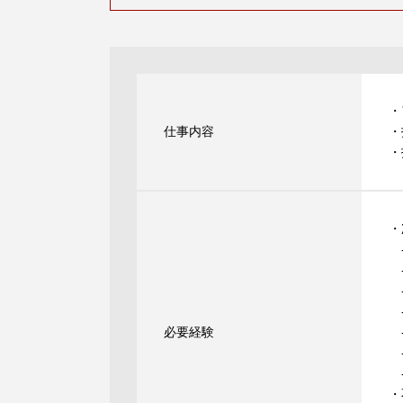
・
仕事内容
・
・
・
-
-
-
-
必要経験
-
-
-
・