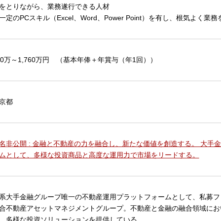
をとりながら、業務遂行できる人材
一定のPCスキル（Excel、Word、Power Point）を有し、根気よく
60万～1,760万円 （基本年俸＋年賞与（年1回））
京都
名非公開 : 金融と不動産の力を融合し、新たな価値を創造する。 大
ムとして、多様な投資商品と高度な運用力で市場をリードする。
系大手金融グループ唯一の不動産運用プラットフォームとして、私募ファン
合不動産アセットマネジメントグループ。不動産と金融の融合領域にお
、多様な投資ソリューションを提供している。