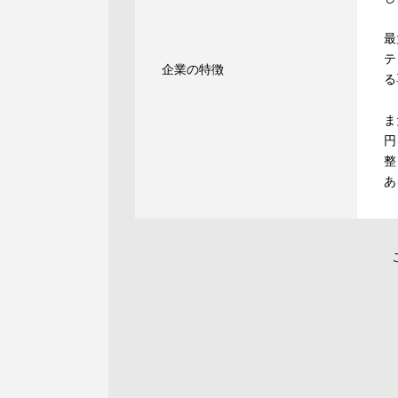
最
テ
企業の特徴
る
ま
円
整
あ