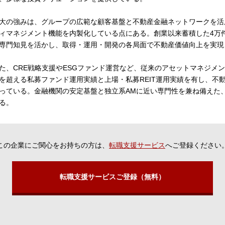
大の強みは、グループの広範な顧客基盤と不動産金融ネットワークを活
ィマネジメント機能を内製化している点にある。創業以来蓄積した4万
専門知見を活かし、取得・運用・開発の各局面で不動産価値向上を実現
た、CRE戦略支援やESGファンド運営など、従来のアセットマネジメ
を超える私募ファンド運用実績と上場・私募REIT運用実績を有し、不
っている。金融機関の安定基盤と独立系AMに近い専門性を兼ね備えた
る。
この企業にご関心をお持ちの方は、
転職支援サービス
へご登録ください
転職支援サービスご登録（無料）