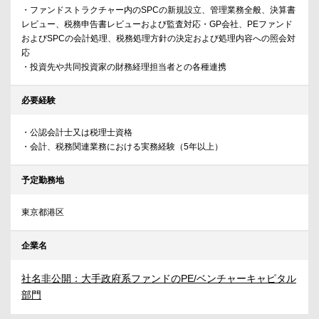
・ファンドストラクチャー内のSPCの新規設立、管理業務全般、決算書
レビュー、税務申告書レビューおよび監査対応・GP会社、PEファンド
およびSPCの会計処理、税務処理方針の決定および処理内容への照会対
応
・投資先や共同投資家の財務経理担当者との各種連携
必要経験
・公認会計士又は税理士資格
・会計、税務関連業務における実務経験（5年以上）
予定勤務地
東京都港区
企業名
社名非公開：大手政府系ファンドのPE/ベンチャーキャピタル
部門