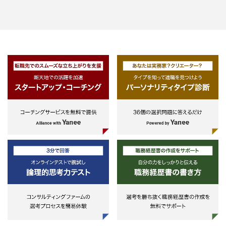
・外国語のコミュニケーション意
・金融庁・国税局など法規制に係る
来的には、部内ローテーションや
またはその能力がある方（英語・
省庁対応等
部門への異動も想定。
国語・スペイン語等）
・ファンド業務プロセスの改善提
・金融・会計・法務の知識がある
案・実行
・計数面に強く、Excel等のスキ
・その他、ファンド運営に関わる業
がある方
務
・PowerPoint等を使ったプレゼ
料作成のスキルがある方
※応募時点で上記全てを持ち合わ
ている必要はございません。
＜想定する人材＞
・金融機関や事業会社の財務部等
対金融機関、投資家等との交渉（
得）を粘り強く行うことができる
ァイナンスの知見と営業経験をお
ちの方
・金融機関、その他大手事業会社
の計数関連業務経験者