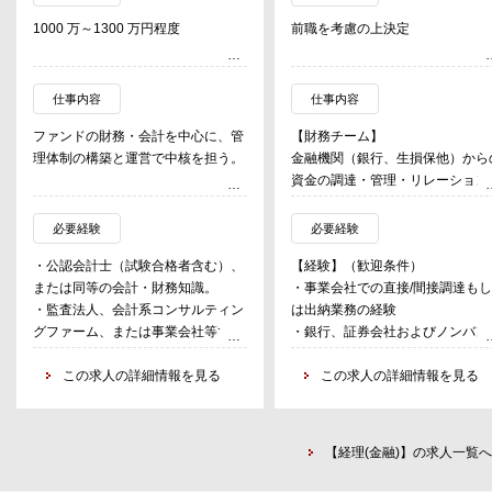
1000 万～1300 万円程度
前職を考慮の上決定
仕事内容
仕事内容
ファンドの財務・会計を中心に、管
【財務チーム】
理体制の構築と運営で中核を担う。
金融機関（銀行、生損保他）から
資金の調達・管理・リレーション
・ファンドの会計業務・管理業務、
ップマネージメント、等
決算、キャッシュフロー管理
【資本市場チーム】
必要経験
必要経験
・ファンドレイジング支援（組合契
国内外における社債・ABS・CP
・公認会計士（試験合格者含む）、
【経験】（歓迎条件）
約書の作成・交渉補助、デューデリ
の発行（マーケティング、ドキュ
または同等の会計・財務知識。
・事業会社での直接/間接調達も
ジェンス対応等）
ンテーション及び発行後の管理含
・監査法人、会計系コンサルティン
は出納業務の経験
・投資先の企業価値評価やファンド
む）、デリバティブの執行、等
グファーム、または事業会社等での
・銀行、証券会社およびノンバン
パフォーマンス分析
【企画管理チーム】
実務経験（ミニマム3 年以上)
での法人営業経験
・ファンド資金管理、キャピタルコ
グループ財務戦略や資金計画（調
・VC やスタートアップへの強い関
この求人の詳細情報を見る
・金融機関での資産運用経験
この求人の詳細情報を見る
ール計画の策定
手段、金額、コスト等）の立案・
心
・計数管理業務の経験
・決算対応（会計事務所との連携、
理、等
・基礎的な英語の読み書き能力
決算書、補足資料のレビュー・チェ
【資金チーム】
【スキル】
ック）、監査法人対応
円貨・外貨の資金繰り管理、等
【経理(金融)】の求人一覧へ
・ロジカルな思考力および表現方
・ファンド組合員へのレポーティン
を有すること
グ企画・実行
初期配属は適性等も考慮し決定。