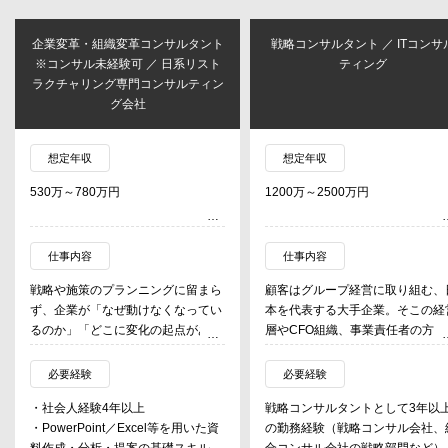
ント
戦略コンサルタント ／ ITコンサル
ICTインフラ戦略コンサル
スト
ティング
／ 国内有数のシンクタンク
ィン
ルティング会社
想定年収
想定年収
1200万～2500万円
600万～2000万円
仕事内容
仕事内容
まら
顧客はグループ経営に取り組む、日
以下のいずれか、または複数
てい
本を代表する大手企業。そこの経営
を担当いただく
ある
層やCFO組織、事業責任者の方々と
・電波・通信・放送・デジタ
との
対峙して、グループ経営・ガバナン
の政策・産業・技術に係る調
プロ
スという切り口の課題解決に取り組
略コンサルティング
必要経験
必要経験
割を
む。実際の業務としては、市場/競合
・ＩＣＴインフラ、ＡＩ等デ
戦略コンサルタントとして3年以上
以下のいずれかの経験・スキ
調査、業界構造の類型化、中計作成
基盤技術の活用に係る実証支
た資
の勤務経験（戦略コンサル会社、総
持ちの方（必須）
ライ
支援などの事業ポートフォリオ評価
業化および実装支援
ル
合コンサル会社の戦略部門など）
［経験］