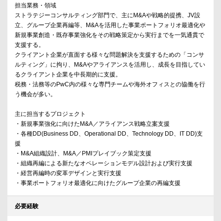
担当業務・領域
ストラテジーコンサルティング部門で、主にM&Aや戦略的提携、JV設
立、グループ企業再編等、M&Aを活用した事業ポートフォリオ最適化や
新規事業創造・既存事業強化をその戦略策定から実行までを一気通貫で
支援する。
クライアント企業が直面する様々な問題解決を支援するための「コンサ
ルティング」に拘り、M&Aやアライアンスを活用し、成長を目指してい
るクライアント企業を中長期的に支援。
税務・法務等のPwC内の様々な専門チームや海外オフィスとの協働を行
う機会が多い。
主に担当するプロジェクト
・新規事業強化に向けたM&A／アライアンス戦略立案支援
・各種DD(Business DD、Operational DD、Technology DD、IT DD)支
援
・M&A組織設計、M&A／PMIプレイブック策定支援
・組織再編による新たなオペレーションモデル設計および実行支援
・経営再編時の変革デザインと実行支援
・事業ポートフォリオ最適化に向けたグループ企業の再編支援
必要経験