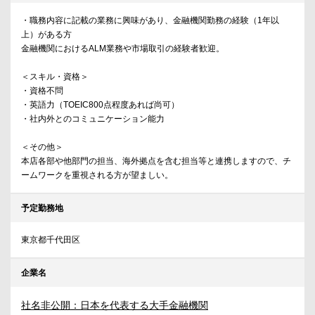
・職務内容に記載の業務に興味があり、金融機関勤務の経験（1年以
上）がある方
金融機関におけるALM業務や市場取引の経験者歓迎。
＜スキル・資格＞
・資格不問
・英語力（TOEIC800点程度あれば尚可）
・社内外とのコミュニケーション能力
＜その他＞
本店各部や他部門の担当、海外拠点を含む担当等と連携しますので、チ
ームワークを重視される方が望ましい。
予定勤務地
東京都千代田区
企業名
社名非公開：日本を代表する大手金融機関