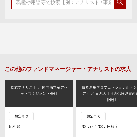
この他の
ファンドマネージャー・アナリスト
の求人
株式アナリスト ／ 国内独立系アセ
債券運用プロフェッショナル（シ
ットマネジメント会社
ア） ／ 日系大手損害保険系資産
用会社
想定年収
想定年収
応相談
700万～1700万円程度