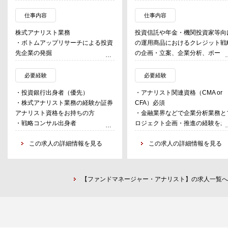
仕事内容
仕事内容
株式アナリスト業務
投資信託や年金・機関投資家等向
・ボトムアップリサーチによる投資
の運用商品におけるクレジット戦
先企業の発掘
の企画・立案、企業分析、ポート
・企業への訪問取材、分析、評価
ォリオ運
・投資先企業の価値向上のための、
営、商品開発等に係わる業務を行
必要経験
必要経験
マネジメント層とのコミュニケーシ
う。
・投資銀行出身者（優先）
・アナリスト関連資格（CMA or
ョン
・株式アナリスト業務の経験か証券
CFA）必須
・クレジット・アナリスト兼ファ
アナリスト資格をお持ちの方
・金融業界などで企業分析業務と
ドマネージャー業務
・戦略コンサル出身者
ロジェクト企画・推進の経験をお
・企業調査、投資推奨、ファンド
・企業の財務分析や評価が出来る能
ちの方
営（トレード含む）、部内プロジ
力をお持ちであること
この求人の詳細情報を見る
・クレジット・アナリスト兼ファ
この求人の詳細情報を見る
クト企画・推進
・自ら足を動かして企業訪問を重ね
ドマネージャー業務の担当を希望
・顧客向け運用・調査報告書作成
るマインドをお持ちの方
れる方
プレゼンテーションの実施
・自律・成長意欲があり、アウト
・運用手法研究、運用プロセス改
【ファンドマネージャー・アナリスト】の求人一覧へ
ット重視の職場環境に適応できる
提案