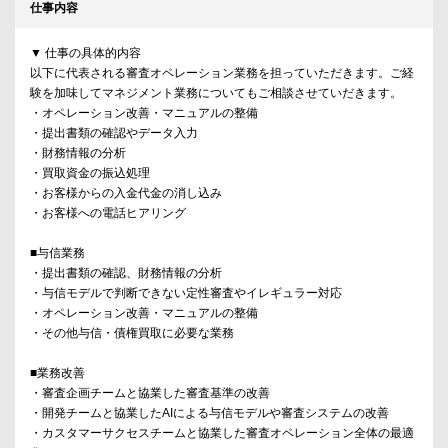
仕事内容
▼ 仕事の具体的内容
以下に代表される審査オペレーション業務を担っていただきます。ご経
験を加味してマネジメント業務についてもご相談させていだきます。
・オペレーション改善・マニュアルの整備
・提出書類の確認やデータ入力
・財務情報の分析
・買取資金の振込処理
・お客様からの入金代金の消し込み
・お客様への電話ヒアリング
■与信業務
・提出書類の確認、財務情報の分析
・与信モデルで判断できない定性審査やイレギュラー対応
・オペレーション改善・マニュアルの整備
・その他与信・債権買取に必要な業務
■業務改善
・審査企画チームと協業した審査基準の改善
・開発チームと協業したAIによる与信モデルや審査システムの改善
・カスタマーサクセスチームと協業した審査オペレーション全体の最適