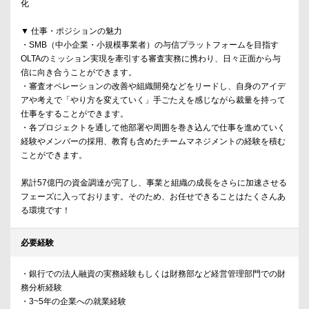
化
▼ 仕事・ポジションの魅力
・SMB（中小企業・小規模事業者）の与信プラットフォームを目指す
OLTAのミッション実現を牽引する審査実務に携わり、日々正面から与
信に向き合うことができます。
・審査オペレーションの改善や組織開発などをリードし、自身のアイデ
アや考えで「やり方を変えていく」手ごたえを感じながら裁量を持って
仕事をすることができます。
・各プロジェクトを通して他部署や周囲を巻き込んで仕事を進めていく
経験やメンバーの採用、教育も含めたチームマネジメントの経験を積む
ことができます。
累計57億円の資金調達が完了し、事業と組織の成長をさらに加速させる
フェーズに入っております。そのため、お任せできることはたくさんあ
る環境です！
必要経験
・銀行での法人融資の実務経験もしくは財務部など経営管理部門での財
務分析経験
・3~5年の企業への就業経験