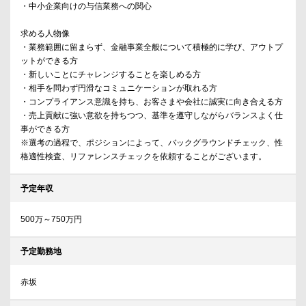
・中小企業向けの与信業務への関心
求める人物像
・業務範囲に留まらず、金融事業全般について積極的に学び、アウトプ
ットができる方
・新しいことにチャレンジすることを楽しめる方
・相手を問わず円滑なコミュニケーションが取れる方
・コンプライアンス意識を持ち、お客さまや会社に誠実に向き合える方
・売上貢献に強い意欲を持ちつつ、基準を遵守しながらバランスよく仕
事ができる方
※選考の過程で、ポジションによって、バックグラウンドチェック、性
格適性検査、リファレンスチェックを依頼することがございます。
予定年収
500万～750万円
予定勤務地
赤坂