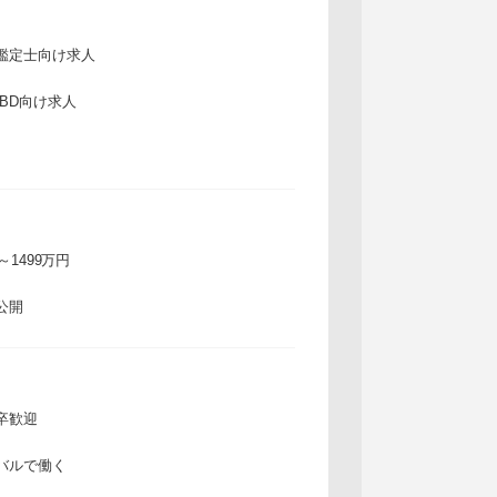
鑑定士向け求人
IBD向け求人
万～1499万円
公開
卒歓迎
バルで働く