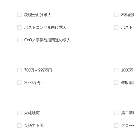
税理士向け求人
不動産
ポストコンサル向け求人
ポスト
CxO／事業統括関連の求人
700万～999万円
1000
2000万円～
年収非
未経験可
第二新
英語力不問
グロー