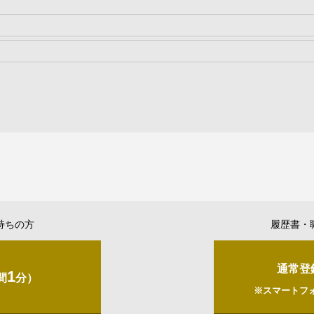
持ちの方
履歴書・
通常登
1
間
分）
※スマートフ