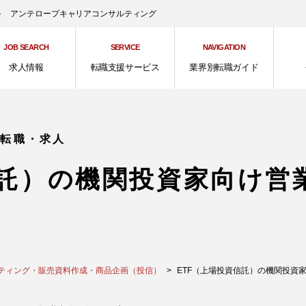
ント アンテロープキャリアコンサルティング
JOB SEARCH
SERVICE
NAVIGATION
求人情報
転職支援サービス
業界別転職ガイド
の転職・求人
信託）の機関投資家向け営
ティング・販売資料作成・商品企画（投信）
ETF（上場投資信託）の機関投資家向け営