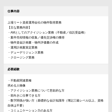
仕事内容
上場リート資産運用会社の物件取得業務
【主な業務内容】
・AMとしてのアクイジション業務（不動産／信託受益権）
・案件売却情報の収集／優先交渉権の獲得
・物件資金計画書・物件評価書の作成
・運用計画案策定業務
・デューデリジェンス業務
・クロージング業務
必要経験
・不動産関連業種
求める人物像
・アクイジション業務について意欲的な方
・前向きに仕事できる方
・数字関係が強い方（基礎的な会計知識等（簿記三級レベル以上、資格
自体は不要）
・コミュニケーション力のある方