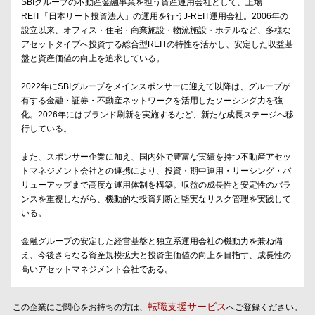
SBIグループの不動産金融事業を担う資産運用会社として、上場
REIT「日本リート投資法人」の運用を行うJ-REIT運用会社。2006年の
設立以来、オフィス・住宅・商業施設・物流施設・ホテルなど、多様な
アセットタイプへ投資する総合型REITの特性を活かし、安定した収益基
盤と資産価値の向上を追求している。
2022年にSBIグループをメインスポンサーに迎えて以降は、グループが
有する金融・証券・不動産ネットワークを活用したソーシング力を強
化。2026年にはブランド刷新を実施するなど、新たな成長ステージへ移
行している。
また、スポンサー企業に加え、国内外で豊富な実績を持つ不動産アセッ
トマネジメント会社との連携により、投資・期中運用・リーシング・バ
リューアップまで高度な運用体制を構築。収益の成長性と安定性のバラ
ンスを重視しながら、機動的な投資判断と堅実なリスク管理を実践して
いる。
金融グループの安定した経営基盤と独立系運用会社の機動力を兼ね備
え、今後さらなる資産規模拡大と投資主価値の向上を目指す、成長性の
高いアセットマネジメント会社である。
転職支援サービス
この企業にご関心をお持ちの方は、
へご登録ください。