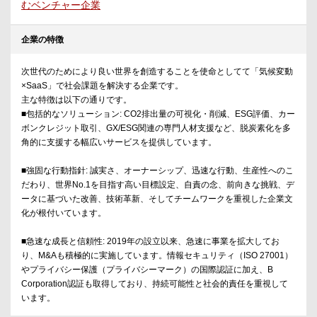
むベンチャー企業
企業の特徴
次世代のためにより良い世界を創造することを使命としてて「気候変動
×SaaS」で社会課題を解決する企業です。
主な特徴は以下の通りです。
■包括的なソリューション: CO2排出量の可視化・削減、ESG評価、カー
ボンクレジット取引、GX/ESG関連の専門人材支援など、脱炭素化を多
角的に支援する幅広いサービスを提供しています。
■強固な行動指針: 誠実さ、オーナーシップ、迅速な行動、生産性へのこ
だわり、世界No.1を目指す高い目標設定、自責の念、前向きな挑戦、デ
ータに基づいた改善、技術革新、そしてチームワークを重視した企業文
化が根付いています。
■急速な成長と信頼性: 2019年の設立以来、急速に事業を拡大してお
り、M&Aも積極的に実施しています。情報セキュリティ（ISO 27001）
やプライバシー保護（プライバシーマーク）の国際認証に加え、B
Corporation認証も取得しており、持続可能性と社会的責任を重視して
います。