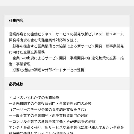
仕事内容
営業部店との協働ビジネス・サービスの開発や新ビジネス・新スキーム
開発等出資を含む高難度案件対応等を担う。
・顧客を担当する営業部店との協業による新サービス開発・新事業開発
に向けた企画立案業務
・企業への出資によるサービス開発・事業開発の加速化施策の立案・推
進・事業管理
・必要な機能の調達や外部パートナーとの連携
必要経験
・以下のいずれかでの実務経験
ー金融機関での企業投資部門・事業管理部門の経験
（アーリーステージ企業の資本調達支援を含む）
ー一般企業での事業開発・新事業投資部門の経験
ーコンサル企業での新規事業開発・M&A助言等の経験
アンテナを高く張り、新サービスや新事業化に取り組んでみたい事案を
積極的に発見していくことが出来る人物