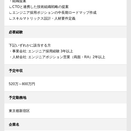
・組織提案
∟CTOと連携した技術組織戦略の提案
∟エンジニア採用ポジションの中長期ロードマップ作成
∟スキルマトリックス設計・人材要件定義
必要経験
下記いずれかに該当する方
・事業会社: エンジニア採用経験 3年以上
・人材会社: エンジニアポジション営業（両面・RA）2年以上
予定年収
520万～800万円
予定勤務地
東京都新宿区
企業名