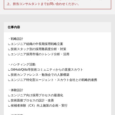
上、担当コンサルタントまでお問い合わせください。
仕事内容
・戦略設計
∟エンジニア組織の中長期採用戦略立案
∟技術スタック別の採用難易度分析・対策
∟エンジニア採用市場のトレンド分析・活用
・ハンティング活動
∟GitHub/Qiita等技術コミュニティからの直接スカウト
∟技術カンファレンス・勉強会での人脈構築
∟エンジニア特化型エージェント・スカウト会社との戦略的連携
・体験設計
∟エンジニア向け採用プロセスの最適化
∟技術面接プロセスの設計・改善
∟候補者体験（CX）向上施策の企画・実行